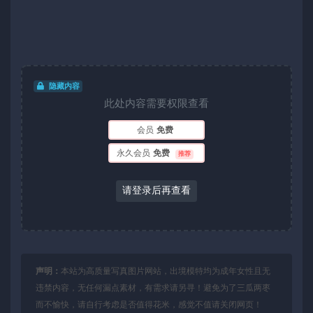
隐藏内容
此处内容需要权限查看
会员
免费
永久会员
免费
推荐
请登录后再查看
声明：
本站为高质量写真图片网站，出境模特均为成年女性且无
违禁内容，无任何漏点素材，有需求请另寻！避免为了三瓜两枣
而不愉快，请自行考虑是否值得花米，感觉不值请关闭网页！