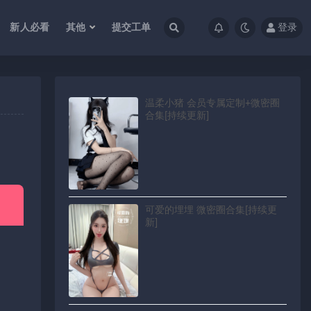
新人必看
其他
提交工单
登录
温柔小猪 会员专属定制+微密圈
合集[持续更新]
可爱的埋埋 微密圈合集[持续更
新]