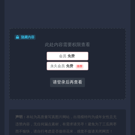
隐藏内容
此处内容需要权限查看
会员
免费
永久会员
免费
推荐
请登录后再查看
声明：
本站为高质量写真图片网站，出境模特均为成年女性且无
违禁内容，无任何漏点素材，有需求请另寻！避免为了三瓜两枣
而不愉快，请自行考虑是否值得花米，感觉不值请关闭网页！