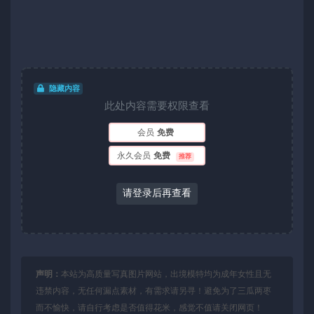
隐藏内容
此处内容需要权限查看
会员
免费
永久会员
免费
推荐
请登录后再查看
声明：
本站为高质量写真图片网站，出境模特均为成年女性且无
违禁内容，无任何漏点素材，有需求请另寻！避免为了三瓜两枣
而不愉快，请自行考虑是否值得花米，感觉不值请关闭网页！