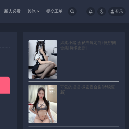
新人必看
其他
提交工单
登录
温柔小猪 会员专属定制+微密圈
合集[持续更新]
可爱的埋埋 微密圈合集[持续更
新]