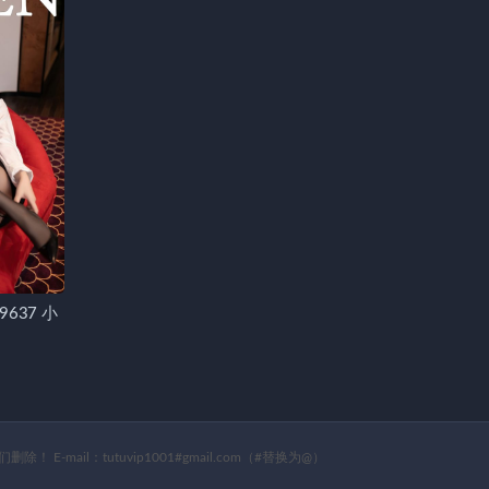
.9637 小
il：tutuvip1001#gmail.com（#替换为@）