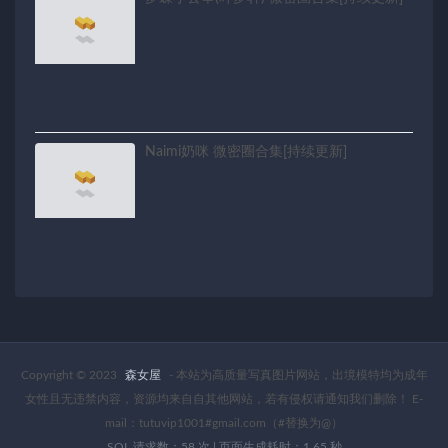
Naimi奶咪 微密圈合集[持续更新]
Copyright © 2023
森女屋
- 本站为高质量写真图片网站，出境模特均为成年
女性且无违禁内容，资源均来自自其他网站，若有侵权请通知我们删除！ E-
mail：tutuvip1001#gmail.com（#替换为@）
SQL 请求数：58 次
|
页面生成耗时：1.65 秒