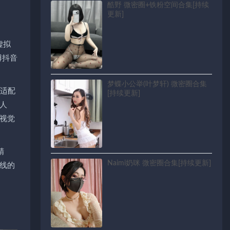
酷野 微密圈+铁粉空间合集[持续
更新]
虚拟
博抖音
梦蝶小公举(叶梦轩) 微密圈合集
生适配
[持续更新]
人
视觉
精
Naimi奶咪 微密圈合集[持续更新]
线的
。