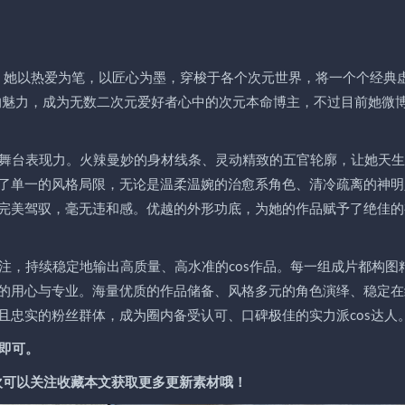
达人，她以热爱为笔，以匠心为墨，穿梭于各个次元世界，将一个个经典
动人的魅力，成为无数二次元爱好者心中的次元本命博主，不过目前她微
与舞台表现力。火辣曼妙的身材线条、灵动精致的五官轮廓，让她天
了单一的风格局限，无论是温柔温婉的治愈系角色、清冷疏离的神明
完美驾驭，毫无违和感。优越的外形功底，为她的作品赋予了绝佳的
专注，持续稳定地输出高质量、高水准的cos作品。每一组成片都构图
的用心与专业。海量优质的作品储备、风格多元的角色演绎、稳定在
且忠实的粉丝群体，成为圈内备受认可、口碑极佳的实力派cos达人
即可。
喜欢可以关注收藏本文获取更多更新素材哦！