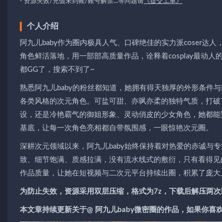
- 资源失效/充值未到账/账号解禁...等问题请
《提交工单》
个人介绍
阿九儿baby作为圈内极具人气、口碑绝佳的实力派coser
角色鲜活落地，用一部部高质量作品，诠释着cosplay最
都GG了，搜索不到了~
熟悉阿九儿baby的粉丝都知道，她拥有得天独厚的外形条件
各类风格的次元角色。可盐可甜、亦飒亦柔的独特气质，打破
设，还是冷艳霸气的御姐形象、灵动俏皮的少女角色，她都能
基底，让每一次角色亮相都自带氛围感，一眼惊艳次元圈。
深耕次元领域以来，阿九儿baby始终保持着对热爱的赤诚与
致、细节饱满、质感拉满，没有流水线式的敷衍，只有看得见
作品质量，让她在短视频与二次元平台持续出圈，积累了庞大
为防止失效，资源采用双层压缩，格式为7z，下载后解压两次
本文章持续更新关于@ 阿九儿baby微密圈的作品，如果你