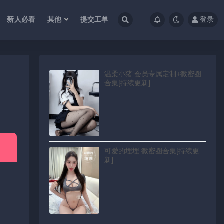
新人必看
其他
提交工单
登录
温柔小猪 会员专属定制+微密圈
合集[持续更新]
可爱的埋埋 微密圈合集[持续更
新]