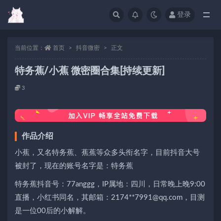
登录
当前位置：
首页
抖音微密
正文
特务蕉/小蕉 微密圈合集[持续更新]
3
作品介绍
小蕉，又名特务蕉、蕉蕉等众多头衔名字，目前抖音大号
被封了，现在的账号名字是：特务蕉
特务蕉抖音号：77anggg，IP属地：四川，日常晚上晚9:00
直播，小红书同名，其邮箱：2174**7991@qq.com，目测
是一位00后的小解解。