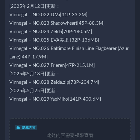
[2025年2月12日]更新：
Vinnegal – NO.022 D.Va[31P-33.2M]
Vinnegal – NO.023 Shadowheart[45P-88.3M]
Vinnegal – NO.024 Zelda[70P-180.5M]
Vinnegal – NO.025 EVA美里 [32P-136MB]
Vinnegal – NO.026 Baltimore Finish Line Flagbearer (Azur
Lane)[44P-17.9M]
Vinnegal – NO.027 Frieren[47P-215.1M]
[2025年5月18日]更新：
Vinnegal – NO.028 Zelda.zip[78P-204.7M]
[2025年5月25日]更新：
Vinnegal – NO.029 YaeMiko[141P-400.6M]
隐藏内容
此处内容需要权限查看