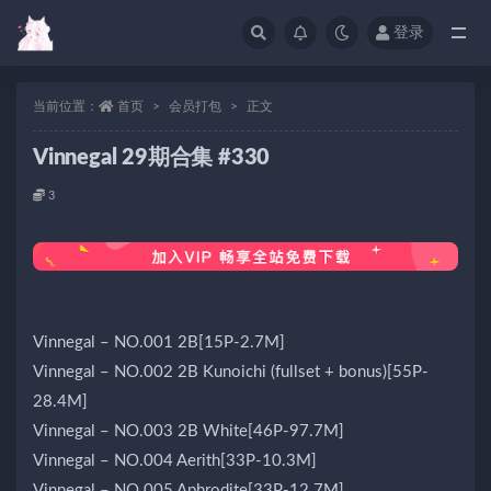
登录
当前位置：
首页
会员打包
正文
Vinnegal 29期合集 #330
3
Vinnegal – NO.001 2B[15P-2.7M]
Vinnegal – NO.002 2B Kunoichi (fullset + bonus)[55P-
28.4M]
Vinnegal – NO.003 2B White[46P-97.7M]
Vinnegal – NO.004 Aerith[33P-10.3M]
Vinnegal – NO.005 Aphrodite[33P-12.7M]