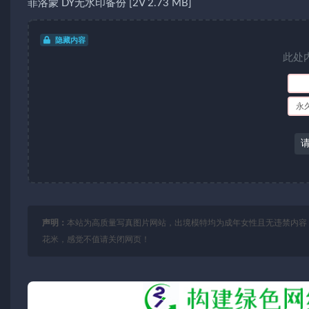
菲洛蒙 DY无水印备份 [2V 2.73 MB]
隐藏内容
此处
永
声明：
本站为高质量写真图片网站，出境模特均为成年女性且无违禁内容
花米，感觉不值请关闭网页！