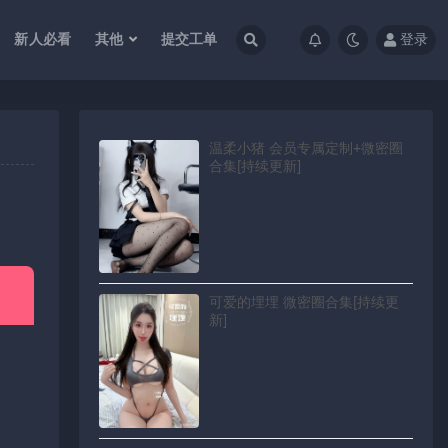
新人必看
其他
提交工单
登录
温柔小猪 会员专属定制+微密圈
合集[持续更新]
可爱的埋埋 微密圈合集[持续更
新]