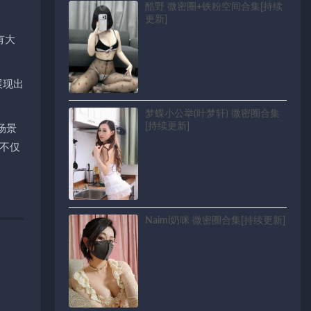
酷野 微密圈+铁粉空间合集[持续
更新]
有大
展现出
梦蝶小公举(叶梦轩) 微密圈合集
[持续更新]
场景
不仅
Naimi奶咪 微密圈合集[持续更新]