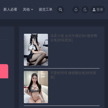
新人必看
其他
提交工单
登录
温柔小猪 会员专属定制+微密圈
合集[持续更新]
可爱的埋埋 微密圈合集[持续更
新]