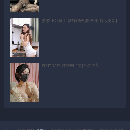
梦蝶小公举(叶梦轩) 微密圈合集[持续更新]
Naimi奶咪 微密圈合集[持续更新]