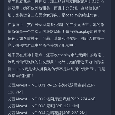
睛简直就像是一种神器，加上精致可爱的脸庞和纤细灵巧
的双手，她不仅外貌甜美，而且十分灵活。身材修长纤
细，完美契合二次元少女形象，是cosplay的绝佳对象。
在微博上，艾西Aiwest是备受瞩目的二次元博主，她的微
博就像是一个二次元的狂欢场所！每当她cosplay原神中的
角色，如八重神子、可莉、莫娜和巴尔等，都让人眼前一
亮，仿佛把游戏中的角色带到了现实中！
她不仅在原神中活跃，还喜欢cosplay永劫无间中的迦南，
展现出仙气飘飘的仙女形象！此外，她的罪恶王冠中的楪
祈cosplay更是让人觉得她仿佛不是从动漫中走出来，而是
直接跃然眼前！
艾西Aiwest – NO.001 PA-15 芙洛伦跃雪逢春[21P-
128.7M]
艾西Aiwest – NO.002 湊阿库娅 私服[55P-274.4M]
艾西Aiwest – NO.003 妃咲[39P-121.1M]
艾西Aiwest – NO.004 刻晴花嫁[40P-223.2M]