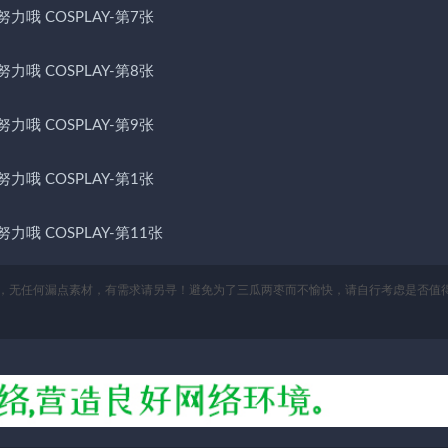
，无任何漏点素材，有需求请另寻！避免为了三瓜两枣而不愉快，请自行考虑是否值