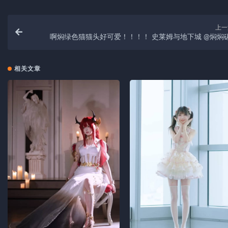
上一
啊焖绿色猫猫头好可爱！！！！ 史莱姆与地下城 ​​​@焖
相关文章