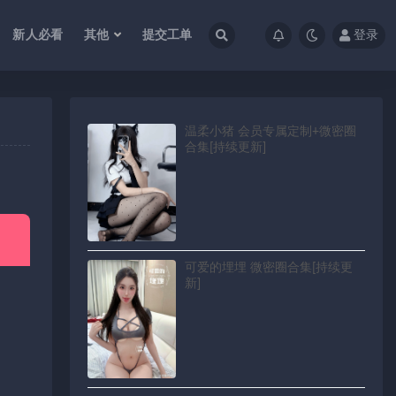
新人必看
其他
提交工单
登录
温柔小猪 会员专属定制+微密圈
合集[持续更新]
可爱的埋埋 微密圈合集[持续更
新]