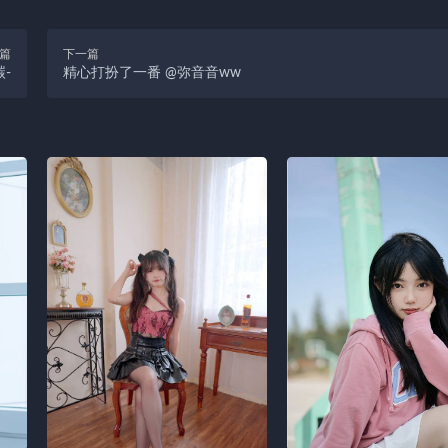
篇
下一篇
焖碳-
精心打扮了一番 @弥音音ww