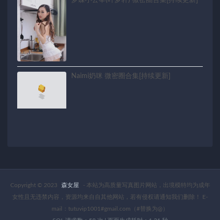
梦蝶小公举(叶梦轩) 微密圈合集[持续更新]
Naimi奶咪 微密圈合集[持续更新]
Copyright © 2023
森女屋
- 本站为高质量写真图片网站，出境模特均为成年
女性且无违禁内容，资源均来自自其他网站，若有侵权请通知我们删除！ E-
mail：tutuvip1001#gmail.com（#替换为@）