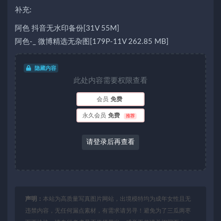
补充:
阿色 抖音无水印备份[31V 55M]
阿色-_ 微博精选无杂图[179P-11V 262.85 MB]
隐藏内容
此处内容需要权限查看
会员
免费
永久会员
免费
推荐
请登录后再查看
声明：
本站为高质量写真图片网站，出境模特均为成年女性且无
违禁内容，无任何漏点素材，有需求请另寻！避免为了三瓜两枣