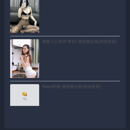
梦蝶小公举(叶梦轩) 微密圈合集[持续更新]
Naimi奶咪 微密圈合集[持续更新]