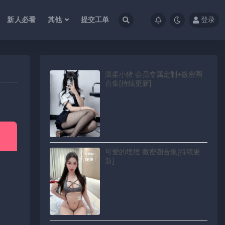
新人必看
其他
提交工单
登录
温柔小猪 会员专属定制+微密圈
合集[持续更新]
可爱的埋埋 微密圈合集[持续更
新]