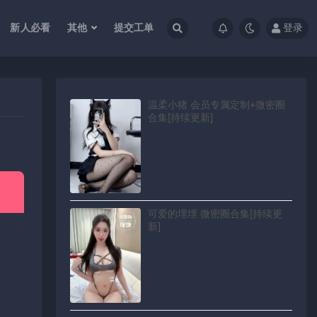
新人必看
其他
提交工单
登录
温柔小猪 会员专属定制+微密圈
合集[持续更新]
可爱的埋埋 微密圈合集[持续更
新]